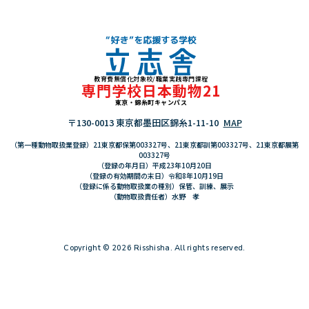
教育費無償化対象校/職業実践専門課程
"好き"を応援する学校 立志舎
専門学校日本動物21
東京・錦糸町キャンパス
〒130-0013 東京都墨田区錦糸1-11-10
MAP
（第一種動物取扱業登録）21東京都保第003327号、21東京都訓第003327号、21東京都展第
003327号
（登録の年月日）平成23年10月20日
（登録の有効期間の末日）令和8年10月19日
（登録に係る動物取扱業の種別）保管、訓練、展示
（動物取扱責任者）水野 孝
Copyright © 2026 Risshisha. All rights reserved.