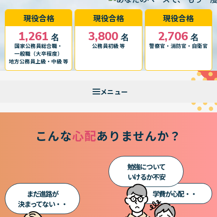
現役合格
現役合格
現役合格
1,261
3,800
2,706
名
名
名
国家公務員総合職・
公務員初級 等
警察官・消防官・自衛官
一般職（大卒程度）
地方公務員上級・中級 等
こんな
心配
ありませんか？
勉強について
いけるか不安
まだ進路が
学費が心配・・
決まってない・・