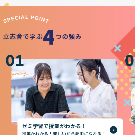
4
立志舎で学ぶ
つの強み
01
0
ゼミ学習で授業がわかる！
授業がわかる！楽しいから夢中になれる！