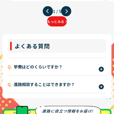
1
/
5
もっとみる
よくある質問
学費はどのくらいですか？
学費は学科やコースによって異なりますが、入学
進路相談することはできますか？
金・授業料・実習費などを含めた年間費用を明確
にご案内しています。
はい、ございます。
詳しくはこちら
・オープンキャンパス
また、国や公的機関の各種学費支援制度に加えて、
・進路相談会