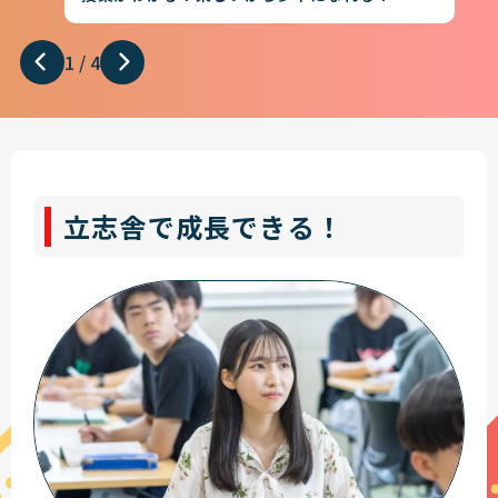
1
/
4
立志舎で成長できる！