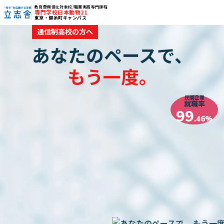
教育費無償化対象校/職業実践専門課程
専門学校日本動物21
東京・錦糸町キャンパス
"好き"を応援する学校 立志舎
通信制高校の方へ
あなたのペースで、
もう一度。
民間企業
就職率
99
.46%