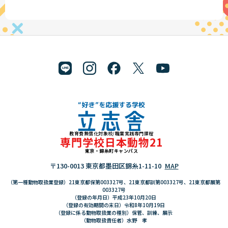
教育費無償化対象校/職業実践専門課程
"好き"を応援する学校 立志舎
専門学校日本動物21
東京・錦糸町キャンパス
〒130-0013 東京都墨田区錦糸1-11-10
MAP
（第一種動物取扱業登録）21東京都保第003327号、21東京都訓第003327号、21東京都展第
003327号
（登録の年月日）平成23年10月20日
（登録の有効期間の末日）令和8年10月19日
（登録に係る動物取扱業の種別）保管、訓練、展示
（動物取扱責任者）水野 孝