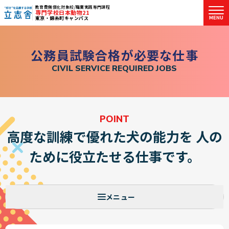
教育費無償化対象校/職業実践専門課程
専門学校日本動物21
MENU
東京・錦糸町キャンパス
"好き"を応援する学校 立志舎
公
務
員
試
験
合
格
が
必
要
な
仕
事
C
I
V
I
L
S
E
R
V
I
C
E
R
E
Q
U
I
R
E
D
J
O
B
S
POINT
高度な訓練で優れた犬の能力を
人の
ために役立たせる仕事です。