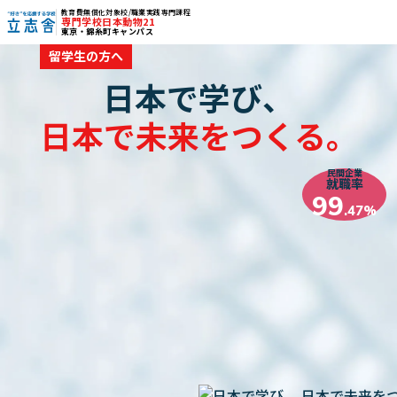
教育費無償化対象校/職業実践専門課程
専門学校日本動物21
東京・錦糸町キャンパス
"好き"を応援する学校 立志舎
留学生の方へ
日本で学び、
日本で未来をつくる。
民間企業
就職率
99
.47%