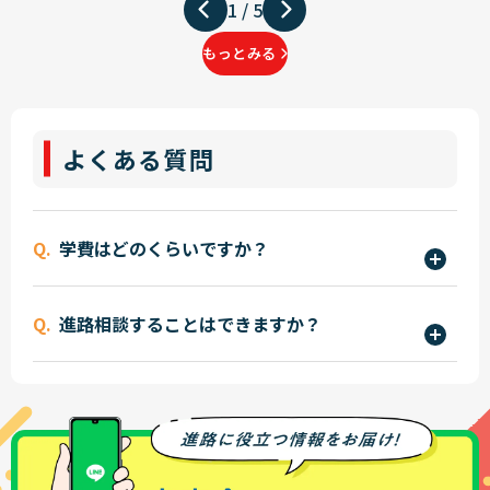
1
/
5
もっとみる
よくある質問
学費はどのくらいですか？
学費は学科やコースによって異なりますが、入学
進路相談することはできますか？
金・授業料・実習費などを含めた年間費用を明確
にご案内しています。
はい、ございます。
詳しくはこちら
・オープンキャンパス
また、国や公的機関の各種学費支援制度に加えて、
・進路相談会
立志舎独自の支援制度もあり、安心して学べる環
・オンライン進路個別相談会
境を整えています。