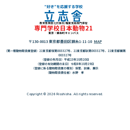
教育費無償化対象校/職業実践専門課程
"好き"を応援する学校 立志舎
専門学校日本動物21
東京・錦糸町キャンパス
〒130-0013 東京都墨田区錦糸1-11-10
MAP
（第一種動物取扱業登録）21東京都保第003327号、21東京都訓第003327号、21東京都展第
003327号
（登録の年月日）平成23年10月20日
（登録の有効期間の末日）令和8年10月19日
（登録に係る動物取扱業の種別）保管、訓練、展示
（動物取扱責任者）水野 孝
Copyright © 2026 Risshisha. All rights reserved.