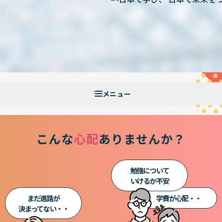
こんな
心配
ありませんか？
勉強について
いけるか不安
まだ進路が
学費が心配・・
決まってない・・