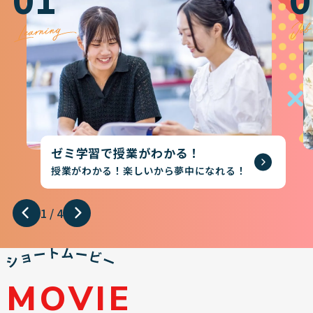
01
0
ゼミ学習で授業がわかる！
授業がわかる！楽しいから夢中になれる！
1
/
4
MOVIE