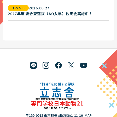
2026.06.27
イベント
2027年度 総合型選抜（AO入学）説明会実施中！
教育費無償化対象校/職業実践専門課程
"好き"を応援する学校 立志舎
専門学校日本動物21
東京・錦糸町キャンパス
〒130-0013 東京都墨田区錦糸1-11-10
MAP