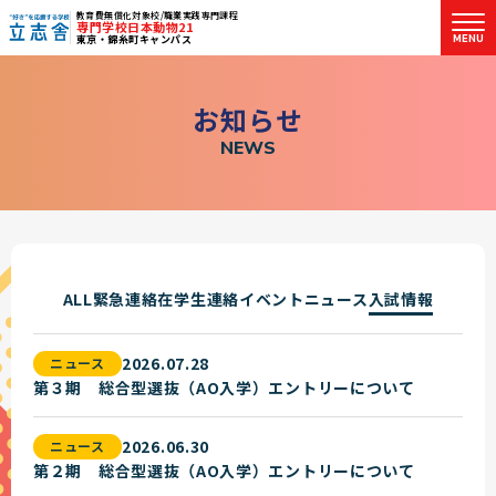
教育費無償化対象校/職業実践専門課程
専門学校日本動物21
MENU
東京・錦糸町キャンパス
"好き"を応援する学校 立志舎
お
知
ら
せ
N
E
W
S
ALL
緊急連絡
在学生連絡
イベント
ニュース
入試情報
2026.07.28
ニュース
第３期 総合型選抜（AO入学）エントリーについて
2026.06.30
ニュース
第２期 総合型選抜（AO入学）エントリーについて